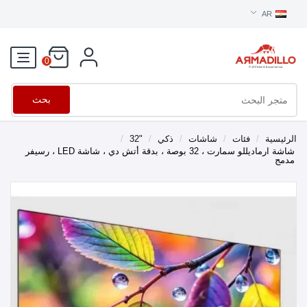
AR
0
بحث
الرئيسية
/
فئات
/
شاشات
/
ذكي
/
"32
/
شاشة ارماديللو سمارت ، 32 بوصة ، بدقة أتش دي ، شاشة LED ، رسيفر
مدمج