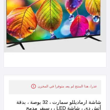
عذرا، هذا المنتج لم يعد متوفرا في المخزن
شاشة ارماديللو سمارت ، 32 بوصة ، بدقة
أتش دي ، شاشة LED ، رسيفر مدمج