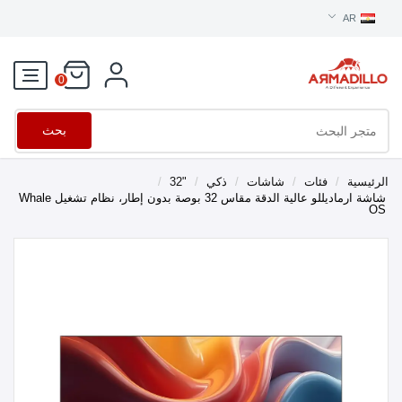
AR
0
بحث
الرئيسية
/
فئات
/
شاشات
/
ذكي
/
"32
/
شاشة ارماديللو عالية الدقة مقاس 32 بوصة بدون إطار، نظام تشغيل Whale
OS