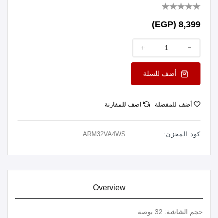
8,399 (EGP)
أضف للسلة
أضف للمفضلة
اضف للمقارنة
كود المخزن:
ARM32VA4WS
Overview
حجم الشاشة: 32 بوصة