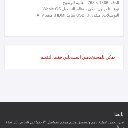
الدقة: 1366 × 768 - عالية الوضوح
نوع التلفزيون: ذكي - نظام التشغيل Whale OS
التوصيلات: منفذي USB، 3 منافذ HDMI، منفذ ATV
يمكن للمستخدمين المسجلين فقط التقييم
تابعنا
نحن نجعل عملية دمج وتسويق وتتبع موقع التواصل الاجتماعي الخاص بك أمرًا
سهلاً.